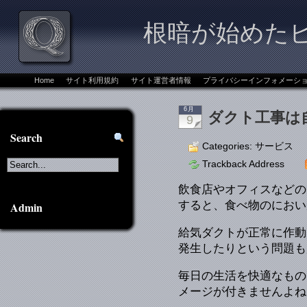
根暗が始めた
Home
サイト利用規約
サイト運営者情報
プライバシーインフォメーシ
6月
ダクト工事は
9
Search
Categories:
サービス
Trackback Address
飲食店やオフィスなどの
すると、食べ物のにおい
Admin
給気ダクトが正常に作動
発生したりという問題も
毎日の生活を快適なもの
メージが付きませんよね